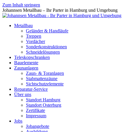
Zum Inhalt springen
Johannsen Metallbau – Ihr Parter in Hamburg und Umgebung
Metallbau
Geländer & Handläufe
Treppen
Vordächer
Sonderkonstruktionen
Schneidelösungen
Teleskopschranken
Bauelemente
Zaunanlagen
Zaun- & Toranlagen
Stabmattenzäune
Sichtschutzelemente
Reparatur-Service
Über uns
Standort Hamburg
Standort Osterburg
Zertifikate
Impressum
Jobs
Jobangebote
Ausbildung