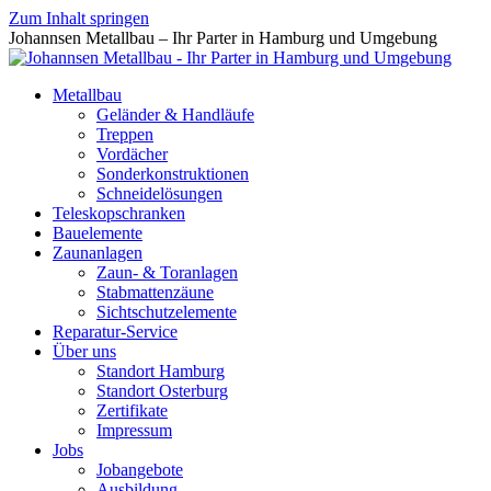
Zum Inhalt springen
Johannsen Metallbau – Ihr Parter in Hamburg und Umgebung
Metallbau
Geländer & Handläufe
Treppen
Vordächer
Sonderkonstruktionen
Schneidelösungen
Teleskopschranken
Bauelemente
Zaunanlagen
Zaun- & Toranlagen
Stabmattenzäune
Sichtschutzelemente
Reparatur-Service
Über uns
Standort Hamburg
Standort Osterburg
Zertifikate
Impressum
Jobs
Jobangebote
Ausbildung