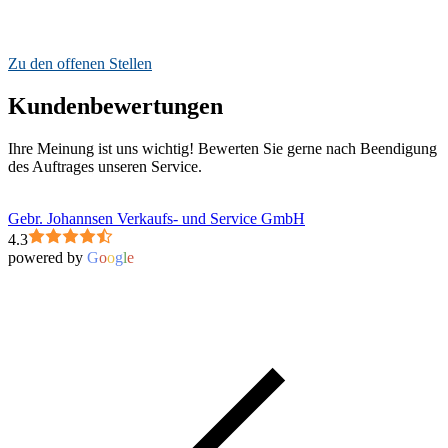
Wir sind ständig auf der Suche nach Verstärkung für unser Team,
bewirb Dich jetzt!
Zu den offenen Stellen
Kundenbewertungen
Ihre Meinung ist uns wichtig! Bewerten Sie gerne nach Beendigung
des Auftrages unseren Service.
Gebr. Johannsen Verkaufs- und Service GmbH
4.3
powered by
G
o
o
g
l
e