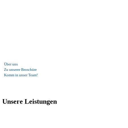
Willkommen bei
Johannsen Metallbau
Seit über 40 Jahren sind wir Ihr Metallbauspezialist rund um
die Immobilie.
Über uns
Zu unserer Broschüre
Komm in unser Team!
Unsere Leistungen