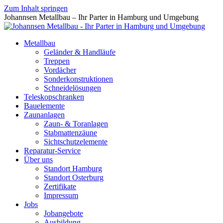
Zum Inhalt springen
Johannsen Metallbau – Ihr Parter in Hamburg und Umgebung
Metallbau
Geländer & Handläufe
Treppen
Vordächer
Sonderkonstruktionen
Schneidelösungen
Teleskopschranken
Bauelemente
Zaunanlagen
Zaun- & Toranlagen
Stabmattenzäune
Sichtschutzelemente
Reparatur-Service
Über uns
Standort Hamburg
Standort Osterburg
Zertifikate
Impressum
Jobs
Jobangebote
Ausbildung