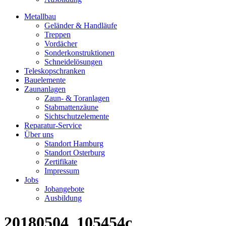
Metallbau
Geländer & Handläufe
Treppen
Vordächer
Sonderkonstruktionen
Schneidelösungen
Teleskopschranken
Bauelemente
Zaunanlagen
Zaun- & Toranlagen
Stabmattenzäune
Sichtschutzelemente
Reparatur-Service
Über uns
Standort Hamburg
Standort Osterburg
Zertifikate
Impressum
Jobs
Jobangebote
Ausbildung
20180504_105454c