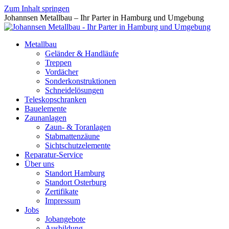
Zum Inhalt springen
Johannsen Metallbau – Ihr Parter in Hamburg und Umgebung
Metallbau
Geländer & Handläufe
Treppen
Vordächer
Sonderkonstruktionen
Schneidelösungen
Teleskopschranken
Bauelemente
Zaunanlagen
Zaun- & Toranlagen
Stabmattenzäune
Sichtschutzelemente
Reparatur-Service
Über uns
Standort Hamburg
Standort Osterburg
Zertifikate
Impressum
Jobs
Jobangebote
Ausbildung