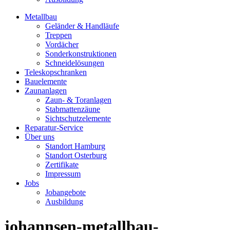
Metallbau
Geländer & Handläufe
Treppen
Vordächer
Sonderkonstruktionen
Schneidelösungen
Teleskopschranken
Bauelemente
Zaunanlagen
Zaun- & Toranlagen
Stabmattenzäune
Sichtschutzelemente
Reparatur-Service
Über uns
Standort Hamburg
Standort Osterburg
Zertifikate
Impressum
Jobs
Jobangebote
Ausbildung
johannsen-metallbau-