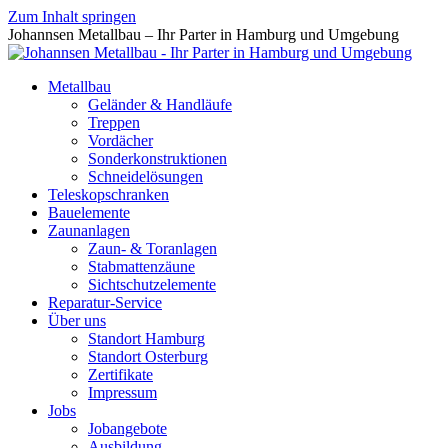
Zum Inhalt springen
Johannsen Metallbau – Ihr Parter in Hamburg und Umgebung
Metallbau
Geländer & Handläufe
Treppen
Vordächer
Sonderkonstruktionen
Schneidelösungen
Teleskopschranken
Bauelemente
Zaunanlagen
Zaun- & Toranlagen
Stabmattenzäune
Sichtschutzelemente
Reparatur-Service
Über uns
Standort Hamburg
Standort Osterburg
Zertifikate
Impressum
Jobs
Jobangebote
Ausbildung