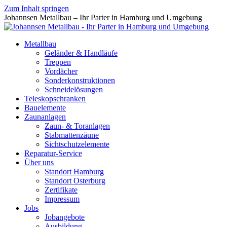
Zum Inhalt springen
Johannsen Metallbau – Ihr Parter in Hamburg und Umgebung
Metallbau
Geländer & Handläufe
Treppen
Vordächer
Sonderkonstruktionen
Schneidelösungen
Teleskopschranken
Bauelemente
Zaunanlagen
Zaun- & Toranlagen
Stabmattenzäune
Sichtschutzelemente
Reparatur-Service
Über uns
Standort Hamburg
Standort Osterburg
Zertifikate
Impressum
Jobs
Jobangebote
Ausbildung