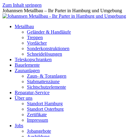
Zum Inhalt springen
Johannsen Metallbau – Ihr Parter in Hamburg und Umgebung
Metallbau
Geländer & Handläufe
Treppen
Vordächer
Sonderkonstruktionen
Schneidelösungen
Teleskopschranken
Bauelemente
Zaunanlagen
Zaun- & Toranlagen
Stabmattenzäune
Sichtschutzelemente
Reparatur-Service
Über uns
Standort Hamburg
Standort Osterburg
Zertifikate
Impressum
Jobs
Jobangebote
Ausbildung