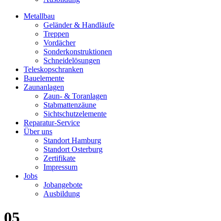
Metallbau
Geländer & Handläufe
Treppen
Vordächer
Sonderkonstruktionen
Schneidelösungen
Teleskopschranken
Bauelemente
Zaunanlagen
Zaun- & Toranlagen
Stabmattenzäune
Sichtschutzelemente
Reparatur-Service
Über uns
Standort Hamburg
Standort Osterburg
Zertifikate
Impressum
Jobs
Jobangebote
Ausbildung
05