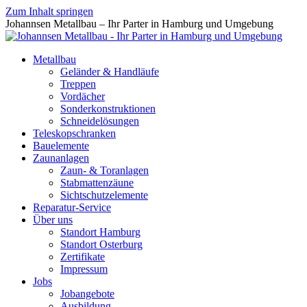
Zum Inhalt springen
Johannsen Metallbau – Ihr Parter in Hamburg und Umgebung
Metallbau
Geländer & Handläufe
Treppen
Vordächer
Sonderkonstruktionen
Schneidelösungen
Teleskopschranken
Bauelemente
Zaunanlagen
Zaun- & Toranlagen
Stabmattenzäune
Sichtschutzelemente
Reparatur-Service
Über uns
Standort Hamburg
Standort Osterburg
Zertifikate
Impressum
Jobs
Jobangebote
Ausbildung