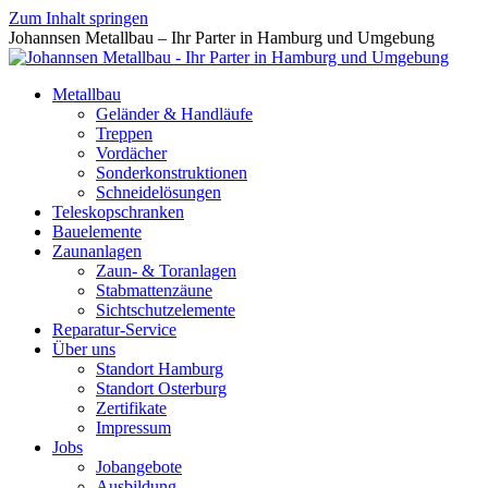
Zum Inhalt springen
Johannsen Metallbau – Ihr Parter in Hamburg und Umgebung
Metallbau
Geländer & Handläufe
Treppen
Vordächer
Sonderkonstruktionen
Schneidelösungen
Teleskopschranken
Bauelemente
Zaunanlagen
Zaun- & Toranlagen
Stabmattenzäune
Sichtschutzelemente
Reparatur-Service
Über uns
Standort Hamburg
Standort Osterburg
Zertifikate
Impressum
Jobs
Jobangebote
Ausbildung