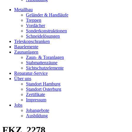
Metallbau
Geländer & Handläufe
Treppen
Vordächer
Sonderkonstruktionen
Schneidelösungen
Teleskopschranken
Bauelemente
Zaunanlagen
Zaun- & Toranlagen
Stabmattenzäune
Sichtschutzelemente
Reparatur-Service
Über uns
Standort Hamburg
Standort Osterburg
Zertifikate
Impressum
Jobs
Jobangebote
Ausbildung
FKZ_2278