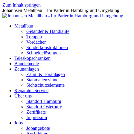
Zum Inhalt springen
Johannsen Metallbau – Ihr Parter in Hamburg und Umgebung
Metallbau
Geländer & Handläufe
Treppen
Vordächer
Sonderkonstruktionen
Schneidelösungen
Teleskopschranken
Bauelemente
Zaunanlagen
Zaun- & Toranlagen
Stabmattenzäune
Sichtschutzelemente
Reparatur-Service
Über uns
Standort Hamburg
Standort Osterburg
Zertifikate
Impressum
Jobs
Jobangebote
Ausbildung