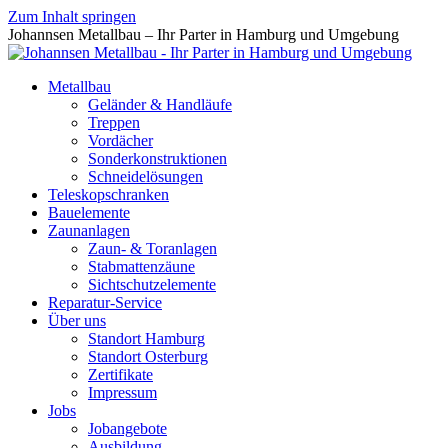
Zum Inhalt springen
Johannsen Metallbau – Ihr Parter in Hamburg und Umgebung
Metallbau
Geländer & Handläufe
Treppen
Vordächer
Sonderkonstruktionen
Schneidelösungen
Teleskopschranken
Bauelemente
Zaunanlagen
Zaun- & Toranlagen
Stabmattenzäune
Sichtschutzelemente
Reparatur-Service
Über uns
Standort Hamburg
Standort Osterburg
Zertifikate
Impressum
Jobs
Jobangebote
Ausbildung