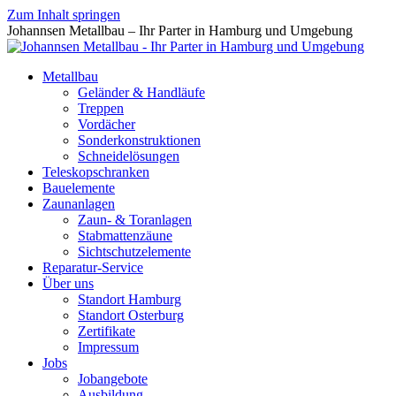
Zum Inhalt springen
Johannsen Metallbau – Ihr Parter in Hamburg und Umgebung
Metallbau
Geländer & Handläufe
Treppen
Vordächer
Sonderkonstruktionen
Schneidelösungen
Teleskopschranken
Bauelemente
Zaunanlagen
Zaun- & Toranlagen
Stabmattenzäune
Sichtschutzelemente
Reparatur-Service
Über uns
Standort Hamburg
Standort Osterburg
Zertifikate
Impressum
Jobs
Jobangebote
Ausbildung