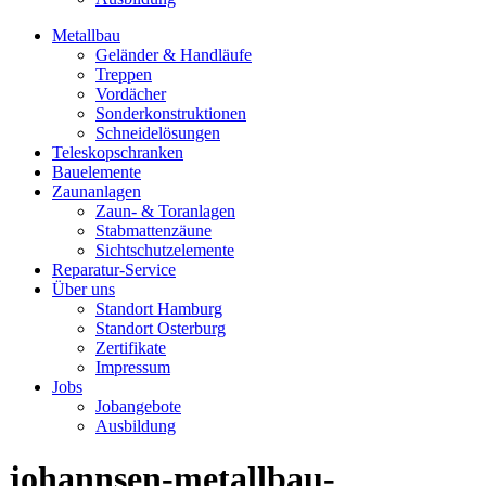
Metallbau
Geländer & Handläufe
Treppen
Vordächer
Sonderkonstruktionen
Schneidelösungen
Teleskopschranken
Bauelemente
Zaunanlagen
Zaun- & Toranlagen
Stabmattenzäune
Sichtschutzelemente
Reparatur-Service
Über uns
Standort Hamburg
Standort Osterburg
Zertifikate
Impressum
Jobs
Jobangebote
Ausbildung
johannsen-metallbau-