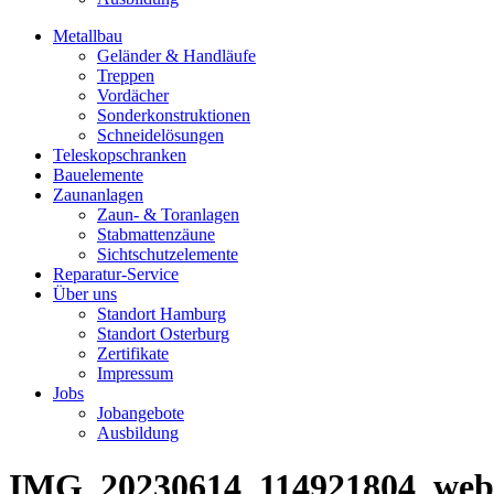
Metallbau
Geländer & Handläufe
Treppen
Vordächer
Sonderkonstruktionen
Schneidelösungen
Teleskopschranken
Bauelemente
Zaunanlagen
Zaun- & Toranlagen
Stabmattenzäune
Sichtschutzelemente
Reparatur-Service
Über uns
Standort Hamburg
Standort Osterburg
Zertifikate
Impressum
Jobs
Jobangebote
Ausbildung
IMG_20230614_114921804_web