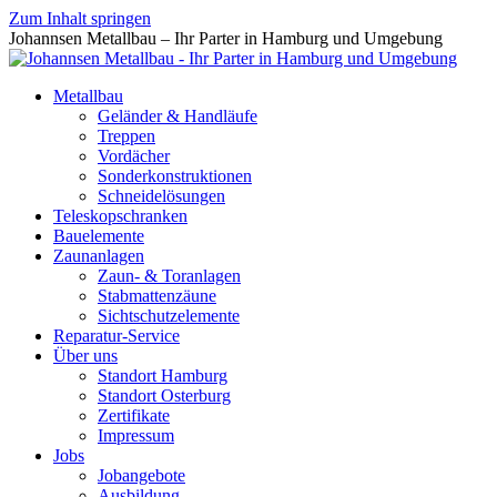
Zum Inhalt springen
Johannsen Metallbau – Ihr Parter in Hamburg und Umgebung
Metallbau
Geländer & Handläufe
Treppen
Vordächer
Sonderkonstruktionen
Schneidelösungen
Teleskopschranken
Bauelemente
Zaunanlagen
Zaun- & Toranlagen
Stabmattenzäune
Sichtschutzelemente
Reparatur-Service
Über uns
Standort Hamburg
Standort Osterburg
Zertifikate
Impressum
Jobs
Jobangebote
Ausbildung