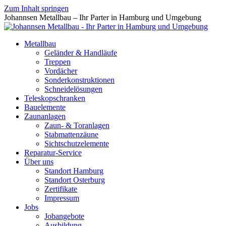
Zum Inhalt springen
Johannsen Metallbau – Ihr Parter in Hamburg und Umgebung
Metallbau
Geländer & Handläufe
Treppen
Vordächer
Sonderkonstruktionen
Schneidelösungen
Teleskopschranken
Bauelemente
Zaunanlagen
Zaun- & Toranlagen
Stabmattenzäune
Sichtschutzelemente
Reparatur-Service
Über uns
Standort Hamburg
Standort Osterburg
Zertifikate
Impressum
Jobs
Jobangebote
Ausbildung