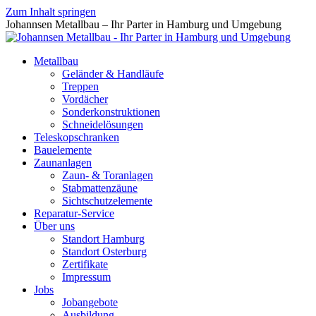
Zum Inhalt springen
Johannsen Metallbau – Ihr Parter in Hamburg und Umgebung
Metallbau
Geländer & Handläufe
Treppen
Vordächer
Sonderkonstruktionen
Schneidelösungen
Teleskopschranken
Bauelemente
Zaunanlagen
Zaun- & Toranlagen
Stabmattenzäune
Sichtschutzelemente
Reparatur-Service
Über uns
Standort Hamburg
Standort Osterburg
Zertifikate
Impressum
Jobs
Jobangebote
Ausbildung