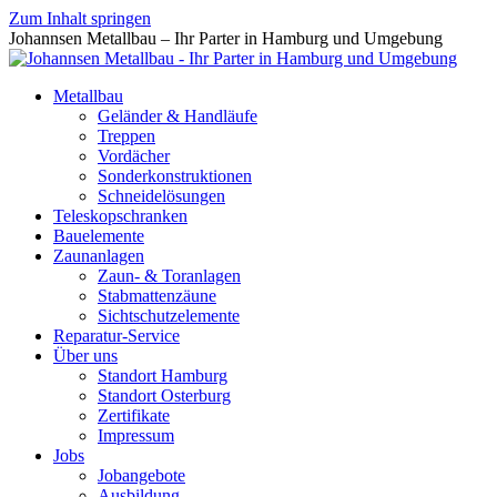
Zum Inhalt springen
Johannsen Metallbau – Ihr Parter in Hamburg und Umgebung
Metallbau
Geländer & Handläufe
Treppen
Vordächer
Sonderkonstruktionen
Schneidelösungen
Teleskopschranken
Bauelemente
Zaunanlagen
Zaun- & Toranlagen
Stabmattenzäune
Sichtschutzelemente
Reparatur-Service
Über uns
Standort Hamburg
Standort Osterburg
Zertifikate
Impressum
Jobs
Jobangebote
Ausbildung