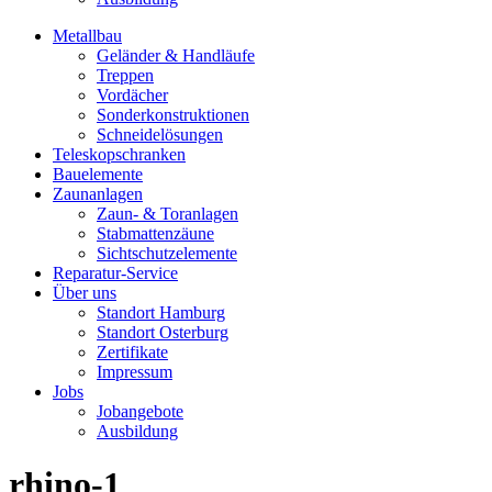
Metallbau
Geländer & Handläufe
Treppen
Vordächer
Sonderkonstruktionen
Schneidelösungen
Teleskopschranken
Bauelemente
Zaunanlagen
Zaun- & Toranlagen
Stabmattenzäune
Sichtschutzelemente
Reparatur-Service
Über uns
Standort Hamburg
Standort Osterburg
Zertifikate
Impressum
Jobs
Jobangebote
Ausbildung
rhino-1