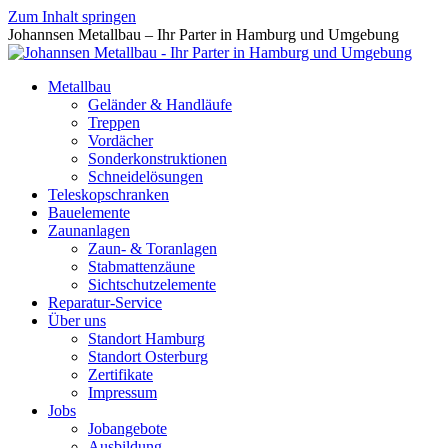
Zum Inhalt springen
Johannsen Metallbau – Ihr Parter in Hamburg und Umgebung
Metallbau
Geländer & Handläufe
Treppen
Vordächer
Sonderkonstruktionen
Schneidelösungen
Teleskopschranken
Bauelemente
Zaunanlagen
Zaun- & Toranlagen
Stabmattenzäune
Sichtschutzelemente
Reparatur-Service
Über uns
Standort Hamburg
Standort Osterburg
Zertifikate
Impressum
Jobs
Jobangebote
Ausbildung