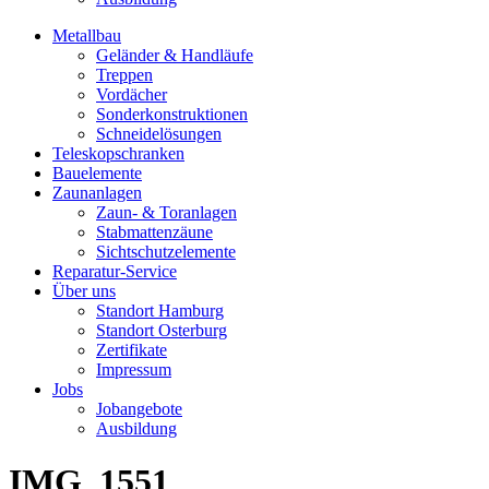
Metallbau
Geländer & Handläufe
Treppen
Vordächer
Sonderkonstruktionen
Schneidelösungen
Teleskopschranken
Bauelemente
Zaunanlagen
Zaun- & Toranlagen
Stabmattenzäune
Sichtschutzelemente
Reparatur-Service
Über uns
Standort Hamburg
Standort Osterburg
Zertifikate
Impressum
Jobs
Jobangebote
Ausbildung
IMG_1551