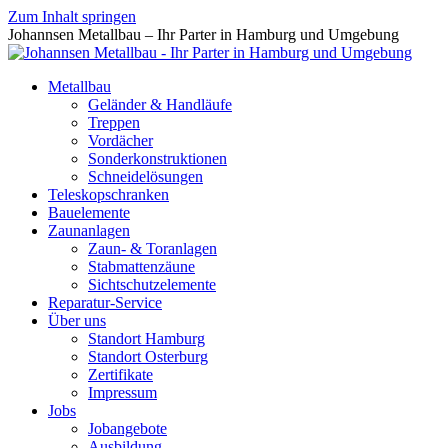
Zum Inhalt springen
Johannsen Metallbau – Ihr Parter in Hamburg und Umgebung
Metallbau
Geländer & Handläufe
Treppen
Vordächer
Sonderkonstruktionen
Schneidelösungen
Teleskopschranken
Bauelemente
Zaunanlagen
Zaun- & Toranlagen
Stabmattenzäune
Sichtschutzelemente
Reparatur-Service
Über uns
Standort Hamburg
Standort Osterburg
Zertifikate
Impressum
Jobs
Jobangebote
Ausbildung