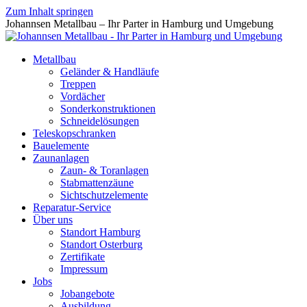
Zum Inhalt springen
Johannsen Metallbau – Ihr Parter in Hamburg und Umgebung
Metallbau
Geländer & Handläufe
Treppen
Vordächer
Sonderkonstruktionen
Schneidelösungen
Teleskopschranken
Bauelemente
Zaunanlagen
Zaun- & Toranlagen
Stabmattenzäune
Sichtschutzelemente
Reparatur-Service
Über uns
Standort Hamburg
Standort Osterburg
Zertifikate
Impressum
Jobs
Jobangebote
Ausbildung