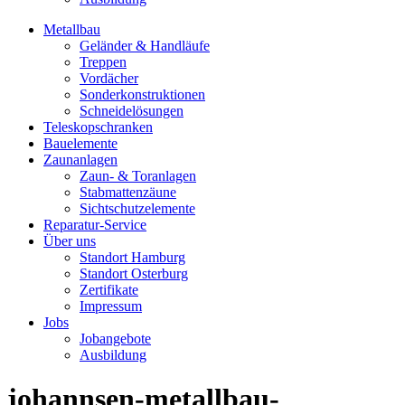
Metallbau
Geländer & Handläufe
Treppen
Vordächer
Sonderkonstruktionen
Schneidelösungen
Teleskopschranken
Bauelemente
Zaunanlagen
Zaun- & Toranlagen
Stabmattenzäune
Sichtschutzelemente
Reparatur-Service
Über uns
Standort Hamburg
Standort Osterburg
Zertifikate
Impressum
Jobs
Jobangebote
Ausbildung
johannsen-metallbau-