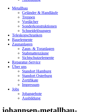
Metallbau
Geländer & Handläufe
Treppen
Vordächer
Sonderkonstruktionen
Schneidelösungen
Teleskopschranken
Bauelemente
Zaunanlagen
Zaun- & Toranlagen
Stabmattenzäune
Sichtschutzelemente
Reparatur-Service
Über uns
Standort Hamburg
Standort Osterburg
Zertifikate
Impressum
Jobs
Jobangebote
Ausbildung
johannsen-metallbau-