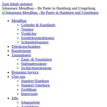
Zum Inhalt springen
Johannsen Metallbau – Ihr Parter in Hamburg und Umgebung
Metallbau
Geländer & Handläufe
Treppen
Vordächer
Sonderkonstruktionen
Schneidelösungen
Teleskopschranken
Bauelemente
Zaunanlagen
Zaun- & Toranlagen
Stabmattenzäune
Sichtschutzelemente
Reparatur-Service
Über uns
Standort Hamburg
Standort Osterburg
Zertifikate
Impressum
Jobs
Jobangebote
Ausbildung