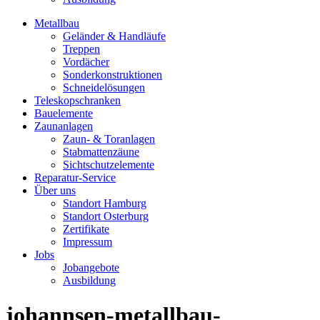
Metallbau
Geländer & Handläufe
Treppen
Vordächer
Sonderkonstruktionen
Schneidelösungen
Teleskopschranken
Bauelemente
Zaunanlagen
Zaun- & Toranlagen
Stabmattenzäune
Sichtschutzelemente
Reparatur-Service
Über uns
Standort Hamburg
Standort Osterburg
Zertifikate
Impressum
Jobs
Jobangebote
Ausbildung
johannsen-metallbau-