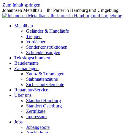
Zum Inhalt springen
Johannsen Metallbau – Ihr Parter in Hamburg und Umgebung
Metallbau
Geländer & Handläufe
Treppen
Vordächer
Sonderkonstruktionen
Schneidelösungen
Teleskopschranken
Bauelemente
Zaunanlagen
Zaun- & Toranlagen
Stabmattenzäune
Sichtschutzelemente
Reparatur-Service
Über uns
Standort Hamburg
Standort Osterburg
Zertifikate
Impressum
Jobs
Jobangebote
Ausbildung