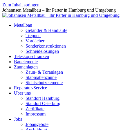
Zum Inhalt springen
Johannsen Metallbau – Ihr Parter in Hamburg und Umgebung
Metallbau
Geländer & Handläufe
Treppen
Vordächer
Sonderkonstruktionen
Schneidelösungen
Teleskopschranken
Bauelemente
Zaunanlagen
Zaun- & Toranlagen
Stabmattenzäune
Sichtschutzelemente
Reparatur-Service
Über uns
Standort Hamburg
Standort Osterburg
Zertifikate
Impressum
Jobs
Jobangebote
Ausbildung