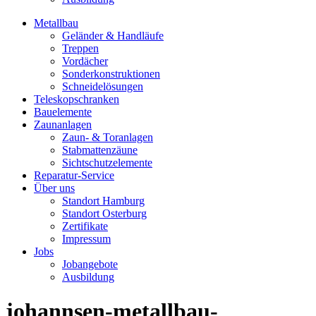
Metallbau
Geländer & Handläufe
Treppen
Vordächer
Sonderkonstruktionen
Schneidelösungen
Teleskopschranken
Bauelemente
Zaunanlagen
Zaun- & Toranlagen
Stabmattenzäune
Sichtschutzelemente
Reparatur-Service
Über uns
Standort Hamburg
Standort Osterburg
Zertifikate
Impressum
Jobs
Jobangebote
Ausbildung
johannsen-metallbau-