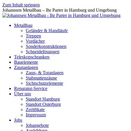
Zum Inhalt springen
Johannsen Metallbau – Ihr Parter in Hamburg und Umgebung
Metallbau
Geländer & Handläufe
Treppen
Vordächer
Sonderkonstruktionen
Schneidelösungen
Teleskopschranken
Bauelemente
Zaunanlagen
Zaun- & Toranlagen
Stabmattenzäune
Sichtschutzelemente
Reparatur-Service
Über uns
Standort Hamburg
Standort Osterburg
Zertifikate
Impressum
Jobs
Jobangebote
Ausbildung