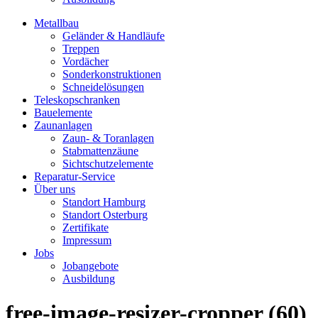
Metallbau
Geländer & Handläufe
Treppen
Vordächer
Sonderkonstruktionen
Schneidelösungen
Teleskopschranken
Bauelemente
Zaunanlagen
Zaun- & Toranlagen
Stabmattenzäune
Sichtschutzelemente
Reparatur-Service
Über uns
Standort Hamburg
Standort Osterburg
Zertifikate
Impressum
Jobs
Jobangebote
Ausbildung
free-image-resizer-cropper (60)