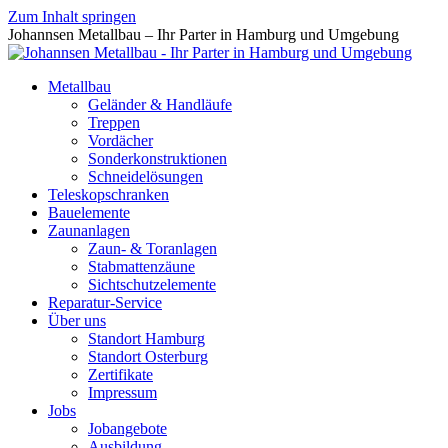
Zum Inhalt springen
Johannsen Metallbau – Ihr Parter in Hamburg und Umgebung
Metallbau
Geländer & Handläufe
Treppen
Vordächer
Sonderkonstruktionen
Schneidelösungen
Teleskopschranken
Bauelemente
Zaunanlagen
Zaun- & Toranlagen
Stabmattenzäune
Sichtschutzelemente
Reparatur-Service
Über uns
Standort Hamburg
Standort Osterburg
Zertifikate
Impressum
Jobs
Jobangebote
Ausbildung