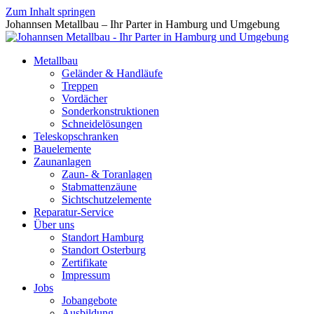
Zum Inhalt springen
Johannsen Metallbau – Ihr Parter in Hamburg und Umgebung
Metallbau
Geländer & Handläufe
Treppen
Vordächer
Sonderkonstruktionen
Schneidelösungen
Teleskopschranken
Bauelemente
Zaunanlagen
Zaun- & Toranlagen
Stabmattenzäune
Sichtschutzelemente
Reparatur-Service
Über uns
Standort Hamburg
Standort Osterburg
Zertifikate
Impressum
Jobs
Jobangebote
Ausbildung