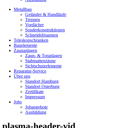
Metallbau
Geländer & Handläufe
Treppen
Vordächer
Sonderkonstruktionen
Schneidelösungen
Teleskopschranken
Bauelemente
Zaunanlagen
Zaun- & Toranlagen
Stabmattenzäune
Sichtschutzelemente
Reparatur-Service
Über uns
Standort Hamburg
Standort Osterburg
Zertifikate
Impressum
Jobs
Jobangebote
Ausbildung
plasma-header-vid