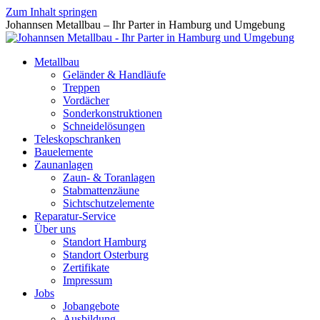
Zum Inhalt springen
Johannsen Metallbau – Ihr Parter in Hamburg und Umgebung
Metallbau
Geländer & Handläufe
Treppen
Vordächer
Sonderkonstruktionen
Schneidelösungen
Teleskopschranken
Bauelemente
Zaunanlagen
Zaun- & Toranlagen
Stabmattenzäune
Sichtschutzelemente
Reparatur-Service
Über uns
Standort Hamburg
Standort Osterburg
Zertifikate
Impressum
Jobs
Jobangebote
Ausbildung