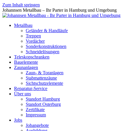
Zum Inhalt springen
Johannsen Metallbau – Ihr Parter in Hamburg und Umgebung
Metallbau
Geländer & Handläufe
Treppen
Vordächer
Sonderkonstruktionen
Schneidelösungen
Teleskopschranken
Bauelemente
Zaunanlagen
Zaun- & Toranlagen
Stabmattenzäune
Sichtschutzelemente
Reparatur-Service
Über uns
Standort Hamburg
Standort Osterburg
Zertifikate
Impressum
Jobs
Jobangebote
Ausbildung