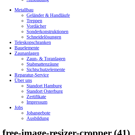
Metallbau
Geländer & Handläufe
Treppen
Vordächer
Sonderkonstruktionen
Schneidelösungen
Teleskopschranken
Bauelemente
Zaunanlagen
Zaun- & Toranlagen
Stabmattenzäune
Sichtschutzelemente
Reparatur-Service
Über uns
Standort Hamburg
Standort Osterburg
Zertifikate
Impressum
Jobs
Jobangebote
Ausbildung
free-image-resizer-cropper (41)