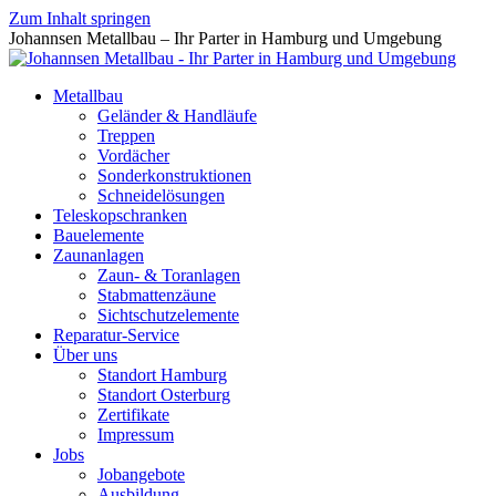
Zum Inhalt springen
Johannsen Metallbau – Ihr Parter in Hamburg und Umgebung
Metallbau
Geländer & Handläufe
Treppen
Vordächer
Sonderkonstruktionen
Schneidelösungen
Teleskopschranken
Bauelemente
Zaunanlagen
Zaun- & Toranlagen
Stabmattenzäune
Sichtschutzelemente
Reparatur-Service
Über uns
Standort Hamburg
Standort Osterburg
Zertifikate
Impressum
Jobs
Jobangebote
Ausbildung