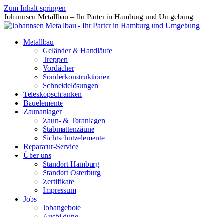
Zum Inhalt springen
Johannsen Metallbau – Ihr Parter in Hamburg und Umgebung
Metallbau
Geländer & Handläufe
Treppen
Vordächer
Sonderkonstruktionen
Schneidelösungen
Teleskopschranken
Bauelemente
Zaunanlagen
Zaun- & Toranlagen
Stabmattenzäune
Sichtschutzelemente
Reparatur-Service
Über uns
Standort Hamburg
Standort Osterburg
Zertifikate
Impressum
Jobs
Jobangebote
Ausbildung