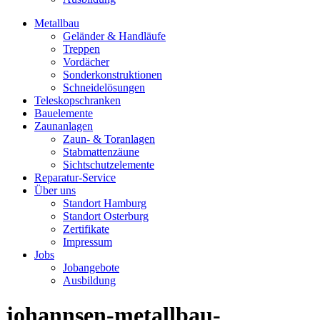
Metallbau
Geländer & Handläufe
Treppen
Vordächer
Sonderkonstruktionen
Schneidelösungen
Teleskopschranken
Bauelemente
Zaunanlagen
Zaun- & Toranlagen
Stabmattenzäune
Sichtschutzelemente
Reparatur-Service
Über uns
Standort Hamburg
Standort Osterburg
Zertifikate
Impressum
Jobs
Jobangebote
Ausbildung
johannsen-metallbau-